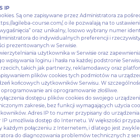
S IP
 cookies. Są one zapisywane przez Administratora za p
tps://agileba-course.com/, o ile pozwalają na to ustawien
 wygaśnięcia” oraz unikalny, losowo wybrany numer iden
ministratora do indywidualnych preferencji i rzeczywi
eści prezentowanych w Serwisie.
ierzytelniania użytkownika w Serwisie oraz zapewnienia 
wpisywania loginu i hasła na każdej podstronie Serwis
trzecich, takich jak partnerzy, reklamodawcy oraz plat
 zapisywaniem plików cookies tych podmiotów na urząd
dzeń końcowych użytkowników Serwisu. W szczególności 
 oprogramowanie ani oprogramowanie złośliwe.
wyłączenia dostępu plików cookies do swojego urządze
niczonym zakresie, bez funkcji wymagających użycia coo
tkowników. Adres IP to numer przypisany do urządzeni
IP umożliwia dostęp do Internetu. W większości przyp
y każdym połączeniu z Internetem, i dlatego jest zwykl
ratora do diagnozowania problemów technicznych z serw