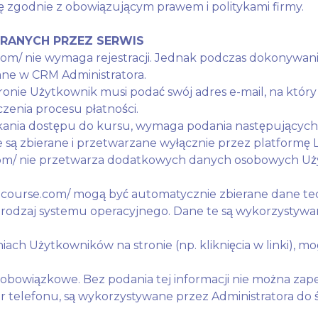
zgodnie z obowiązującym prawem i politykami firmy.
ERANYCH PRZEZ SERWIS
e.com/ nie wymaga rejestracji. Jednak podczas dokonywa
ane w CRM Administratora.
ronie Użytkownik musi podać swój adres e-mail, na któ
czenia procesu płatności.
ania dostępu do kursu, wymaga podania następujących 
są zbierane i przetwarzane wyłącznie przez platformę L
se.com/ nie przetwarza dodatkowych danych osobowych 
a-course.com/ mogą być automatycznie zbierane dane tech
 rodzaj systemu operacyjnego. Dane te są wykorzystywane 
iach Użytkowników na stronie (np. kliknięcia w linki), 
t obowiązkowe. Bez podania tej informacji nie można za
r telefonu, są wykorzystywane przez Administratora do