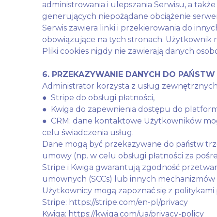
administrowania i ulepszania Serwisu, a ta
generujących niepożądane obciążenie serwer
Serwis zawiera linki i przekierowania do inn
obowiązujące na tych stronach. Użytkownik ma
Pliki cookies nigdy nie zawierają danych os
6. PRZEKAZYWANIE DANYCH DO PAŃSTW
Administrator korzysta z usług zewnętrznyc
● Stripe do obsługi płatności,
● Kwiga do zapewnienia dostępu do platform
● CRM: dane kontaktowe Użytkowników mogą
celu świadczenia usług.
Dane mogą być przekazywane do państw trzec
umowy (np. w celu obsługi płatności za pośr
Stripe i Kwiga gwarantują zgodność przetw
umownych (SCCs) lub innych mechanizmów 
Użytkownicy mogą zapoznać się z politykami pr
Stripe: https://stripe.com/en-pl/privacy
Kwiga: https://kwiga.com/ua/privacy-policy