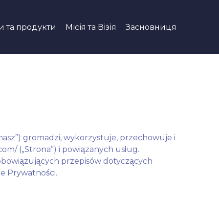
и та продукти
Місія та Візія
Засновниця
, „nasz”) gromadzi, wykorzystuje, przechowuje i
om/ („Strona”) i powiązanych usług.
obowiązujących przepisów dotyczących
ce Prywatności.