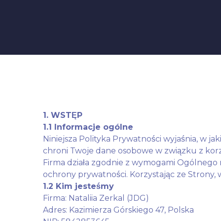
1. WSTĘP
1.1 Informacje ogólne
Niniejsza Polityka Prywatności wyjaśnia, w jak
chroni Twoje dane osobowe w związku z korzy
Firma działa zgodnie z wymogami Ogólnego 
ochrony prywatności. Korzystając ze Strony, 
1.2 Kim jesteśmy
Firma: Nataliia Zerkal (JDG)
Adres: Kazimierza Górskiego 47, Polska