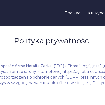
Про нас
Наші курс
Polityka prywatności
i sposób firma Nataliia Zerkal (JDG) („Firma”, „my”, „nas”
staniem ze strony internetowej https://agileba-course.c
rozporządzenia o ochronie danych (GDPR) oraz innych 
wyrażasz zgodę na warunki określone w niniejszej Polity