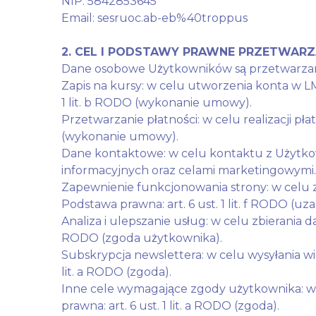
NIP: 5842853645
Email: sesruoc.ab-eb%40troppus
2. CEL I PODSTAWY PRAWNE PRZETWA
Dane osobowe Użytkowników są przetwarzan
Zapis na kursy: w celu utworzenia konta w L
1 lit. b RODO (wykonanie umowy).
Przetwarzanie płatności: w celu realizacji pł
(wykonanie umowy).
Dane kontaktowe: w celu kontaktu z Użytko
informacyjnych oraz celami marketingowymi. Po
Zapewnienie funkcjonowania strony: w celu z
Podstawa prawna: art. 6 ust. 1 lit. f RODO (uz
Analiza i ulepszanie usług: w celu zbierania da
RODO (zgoda użytkownika).
Subskrypcja newslettera: w celu wysyłania wi
lit. a RODO (zgoda).
Inne cele wymagające zgody użytkownika: w
prawna: art. 6 ust. 1 lit. a RODO (zgoda).