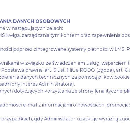
RZANIA DANYCH OSOBOWYCH
e w następujących celach:
MS Kwiga, zarządzania tym kontem oraz zapewnienia dost
atności poprzez zintegrowane systemy płatności w LMS. Po
wnikami w związku ze świadczeniem usług, wsparciem 
dstawa prawna: art. 6 ust. 1 lit. a RODO (zgoda), art. 6
bierania danych technicznych za pomocą plików cookie, a
asadniony interes Administratora).
nych dotyczących korzystania ze strony (analityczne pliki 
adomości e-mail z informacjami o nowościach, promocjach
 przypadkach, gdy Administrator uzyskuje wyraźną zgo