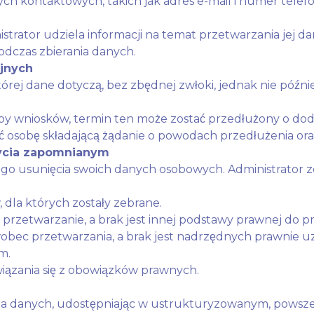
ch kontaktowych, takich jak adres e-mail i numer tele
istrator udziela informacji na temat przetwarzania jej 
dczas zbierania danych.
yjnych
rej dane dotyczą, bez zbędnej zwłoki, jednak nie później
by wniosków, termin ten może zostać przedłużony o do
 osobę składającą żądanie o powodach przedłużenia oraz
bycia zapomnianym
 usunięcia swoich danych osobowych. Administrator zo
 dla których zostały zebrane.
 przetwarzanie, a brak jest innej podstawy prawnej do p
wobec przetwarzania, a brak jest nadrzędnych prawnie 
m.
iązania się z obowiązków prawnych.
enia danych, udostępniając w ustrukturyzowanym, pows