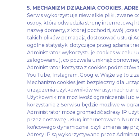
5. MECHANIZM DZIAŁANIA COOKIES, ADRE
Serwis wykorzystuje niewielkie pliki, zwane
osoby, która odwiedziła stronę internetową ht
nazwę domeny, z której pochodzi, swój „czas
takich plików pomagają dostosować usługi Ad
ogólne statystyki dotyczące przeglądania tr
Administrator wykorzystuje cookies w celu uw
zalogowaniu), co pozwala uniknąć ponownego 
Administrator korzysta z cookies podmiotów 
YouTube, Instagram, Google. Wiąże się to z
Mechanizm cookies jest bezpieczny dla urzą
urządzenia użytkowników wirusy, niechciane
Użytkownik ma możliwość ograniczenia lub 
korzystanie z Serwisu będzie możliwe w ogra
Administrator może gromadzić adresy IP uży
przez dostawcę usług internetowych. Numer 
końcowego dynamicznie, czyli zmienia się prz
Adresy IP są wykorzystywane przez Administ