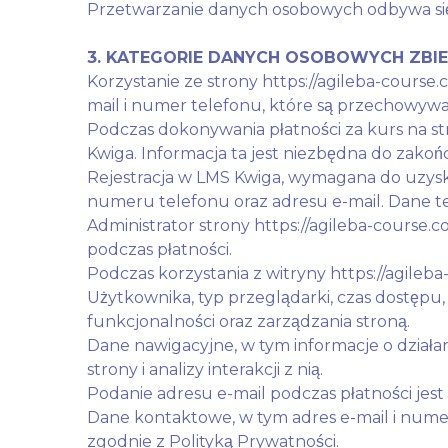
Przetwarzanie danych osobowych odbywa się 
3. KATEGORIE DANYCH OSOBOWYCH ZBI
Korzystanie ze strony https://agileba-cours
mail i numer telefonu, które są przechowyw
Podczas dokonywania płatności za kurs na st
Kwiga. Informacja ta jest niezbędna do zakoń
Rejestracja w LMS Kwiga, wymagana do uzysk
numeru telefonu oraz adresu e-mail. Dane te 
Administrator strony https://agileba-cour
podczas płatności.
Podczas korzystania z witryny https://agileb
Użytkownika, typ przeglądarki, czas dostępu,
funkcjonalności oraz zarządzania stroną.
Dane nawigacyjne, w tym informacje o działan
strony i analizy interakcji z nią.
Podanie adresu e-mail podczas płatności jes
Dane kontaktowe, w tym adres e-mail i nume
zgodnie z Polityką Prywatności.